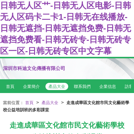
日韩无人区艹-日韩无人区电影-日韩
无人区码卡二卡1-日韩无在线播放-
日韩无遮挡-日韩无遮挡免费-日韩无
遮挡免费看-日韩无砖专-日韩无砖专
区一区-日韩无砖专区中文字幕
深圳市科迪文化傳播有限公司
首頁
企業簡介
產品大全
聯系我們
企業信息
訪客
>
>
當前位置：
首頁
產品大全
走進成華區文化館市民文化藝術學
校公益培訓班的多彩課堂
走進成華區文化館市民文化藝術學校