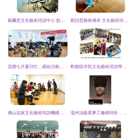
藝爾思文化藝術培訓中心 點亮藝術之光，成就文化夢想
劉詩昆藝術傳承 文化藝術培訓的深度探索
花開七月夏日忙，繽紛活動促成長 —— 淇縣文化館2023年暑期藝術培訓班正式開課
郫都區市民文化藝術培訓學校 點亮民眾文化藝術的明燈
佛山這家文化藝術培訓機構厲害了 竟然擁有國家級教學團隊
溫州頂級星夢工廠模特班，文化藝術培訓全面招生！