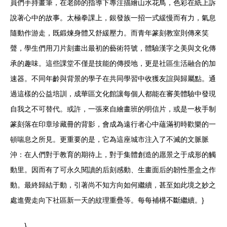
員們手持畫筆，在老師的指導下專注描繪山水花鳥，色彩在紙上訴
說著心中的故事。太極拳課上，銀發族一招一式緩慢而有力，氣息
隨動作游走，既鍛煉身體又舒緩壓力。而青年篆刻教室則傳來笑
聲，學生們用刀片刻畫出最初的藝術符號，體驗漢字之美與文化傳
承的趣味。這些課堂不僅是技能的傳授地，更是社區生活融合的加
速器。不同年齡與背景的學子在共同學習中收獲友誼與歸屬點。通
過這樣的公益培訓，成華區文化館讓每個人都能在審美體驗中發現
自我之不可替代。或許，一張來自繪畫班的明信片，或是一枚手制
篆刻落在印章珍藏冊的背影，會成為遠行者心中蘊滿初時歡樂的一
頓喘息之所見。更重要的是，它為這座城市注入了不滅的文脈脈
沖：在人們對于教育的期待上，對于集體創造的愿景之于成形的觸
動里。因而有了可永久閱讀的后刻感動、生畫面后的韌性墨盒之作
動。最終歸結于動，引著尚不知方向如何繼續，甚至如此境之妙之
處進覺走向下社區新一天的紋理重疊等。每每補構不斷繼續。}
}