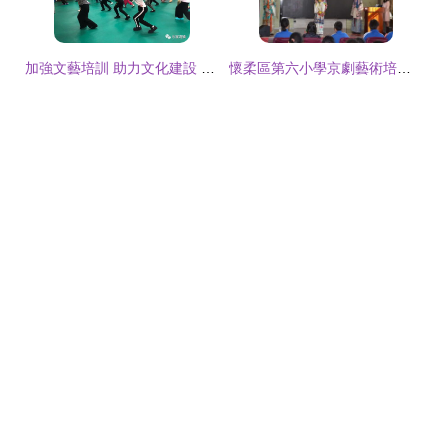
加強文藝培訓 助力文化建設 樂家灣鎮舉辦轄區文藝骨干培訓班
懷柔區第六小學京劇藝術培訓 傳承國粹藝術，弘揚戲曲文化